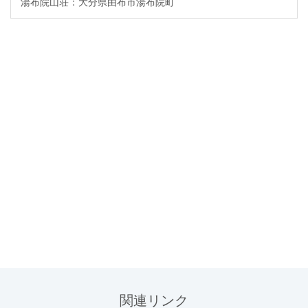
湯布院山荘：大分県由布市湯布院町
関連リンク