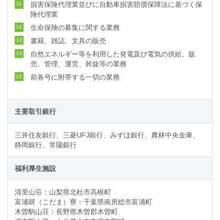
損害保険代理業並びに自動車損害賠償保障法に基づく保
11
険代理業
生命保険の募集に関する業務
12
書籍、雑誌、文具の販売
13
自然エネルギー等を利用した発電及び電気の供給、販
14
売、管理、運営、斡旋等の業務
前各号に附帯する一切の業務
15
主要取引銀行
三井住友銀行、三菱UFJ銀行、みずほ銀行、農林中央金庫、
静岡銀行、常陽銀行
福利厚生施設
清里山荘：山梨県北杜市高根町
富浦谺（こだま）寮：千葉県南房総市富浦町
木曽駒山荘：長野県木曽郡木曽町