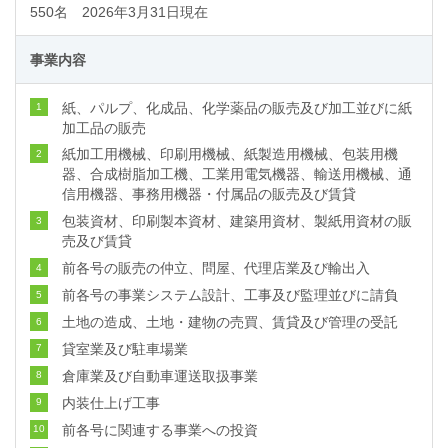
550名 2026年3月31日現在
事業内容
紙、パルプ、化成品、化学薬品の販売及び加工並びに紙
1
加工品の販売
紙加工用機械、印刷用機械、紙製造用機械、包装用機
2
器、合成樹脂加工機、工業用電気機器、輸送用機械、通
信用機器、事務用機器・付属品の販売及び賃貸
包装資材、印刷製本資材、建築用資材、製紙用資材の販
3
売及び賃貸
前各号の販売の仲立、問屋、代理店業及び輸出入
4
前各号の事業システム設計、工事及び監理並びに請負
5
土地の造成、土地・建物の売買、賃貸及び管理の受託
6
貸室業及び駐車場業
7
倉庫業及び自動車運送取扱事業
8
内装仕上げ工事
9
前各号に関連する事業への投資
10